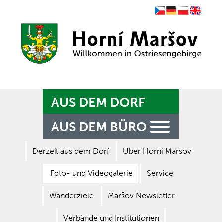
Czech
German
Polish
English
Zpět na titulní stranu
AUS DEM DORF
AUS DEM BÜRO
Derzeit aus dem Dorf
Über Horni Marsov
Foto- und Videogalerie
Service
Wanderziele
Maršov Newsletter
Verbände und Institutionen