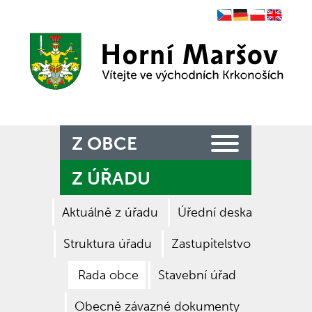
Czech
German
Polish
English
Zpět na titulní stranu
Z OBCE
Z ÚŘADU
Aktuálně z úřadu
Úřední deska
Struktura úřadu
Zastupitelstvo
Rada obce
Stavební úřad
Obecně závazné dokumenty