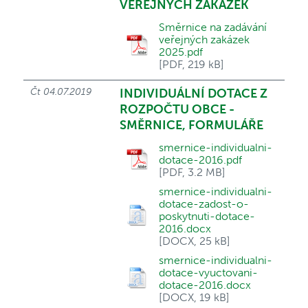
VEŘEJNÝCH ZAKÁZEK
Směrnice na zadávání
veřejných zakázek
2025.pdf
[PDF, 219 kB]
Čt 04.07.2019
INDIVIDUÁLNÍ DOTACE Z
ROZPOČTU OBCE -
SMĚRNICE, FORMULÁŘE
smernice-individualni-
dotace-2016.pdf
[PDF, 3.2 MB]
smernice-individualni-
dotace-zadost-o-
poskytnuti-dotace-
2016.docx
[DOCX, 25 kB]
smernice-individualni-
dotace-vyuctovani-
dotace-2016.docx
[DOCX, 19 kB]