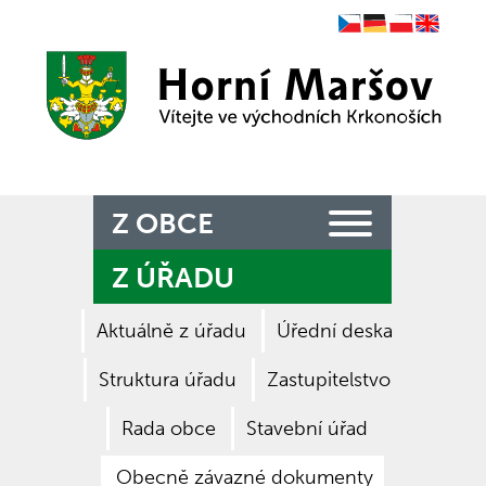
Czech
German
Polish
English
Zpět na titulní stranu
Z OBCE
Z ÚŘADU
Aktuálně z úřadu
Úřední deska
Struktura úřadu
Zastupitelstvo
Rada obce
Stavební úřad
Obecně závazné dokumenty