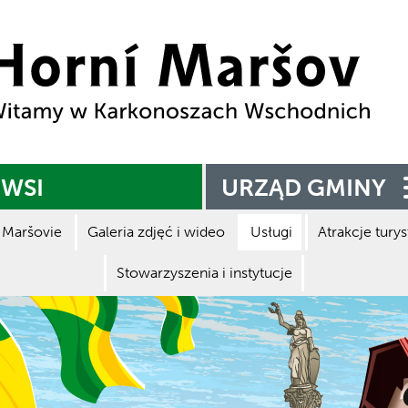
Zpět na titulní stranu
 WSI
URZĄD GMINY
Maršovie
Galeria zdjęć i wideo
Usługi
Atrakcje tury
Stowarzyszenia i instytucje