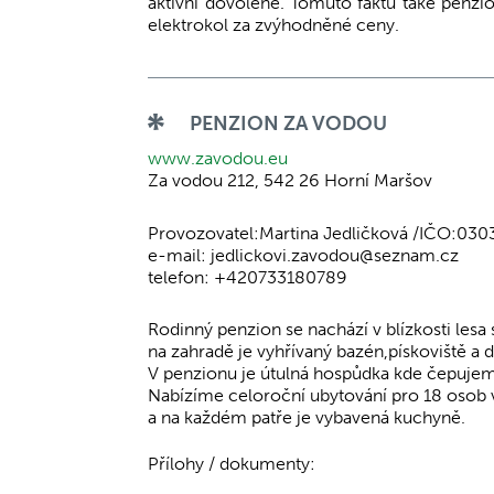
aktivní dovolené. Tomuto faktu také penzi
elektrokol za zvýhodněné ceny.
PENZION ZA VODOU
www.zavodou.eu
Za vodou 212, 542 26 Horní Maršov
Provozovatel:Martina Jedličková /IČO:03
e-mail: jedlickovi.zavodou@seznam.cz
telefon: +420733180789
Rodinný penzion se nachází v blízkosti lesa
na zahradě je vyhřívaný bazén,pískoviště a
V penzionu je útulná hospůdka kde čepujem
Nabízíme celoroční ubytování pro 18 osob v
a na každém patře je vybavená kuchyně.
Přílohy / dokumenty: