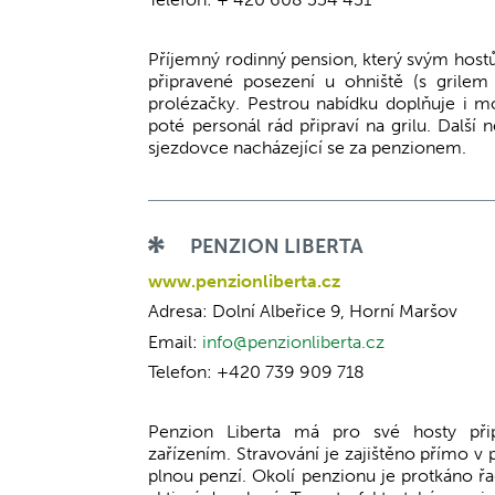
Příjemný rodinný pension, který svým hostům 
připravené posezení u ohniště (s grilem 
prolézačky. Pestrou nabídku doplňuje i m
poté personál rád připraví na grilu. Další
sjezdovce nacházející se za penzionem.
PENZION LIBERTA
www.penzionliberta.cz
Adresa: Dolní Albeřice 9, Horní Maršov
Email:
info@penzionliberta.cz
Telefon: +420 739 909 718
Penzion Liberta má pro své hosty při
zařízením. Stravování je zajištěno přímo v 
plnou penzí. Okolí penzionu je protkáno řa