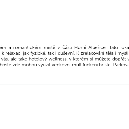
ém a romantickém místě v části Horní Albeřice. Tato lok
relaxaci jak fyzické, tak i duševní. K zrelaxování těla i mysl
ás, ale také hotelový wellness, v kterém si můžete dopřát v
 hosté zde mohou využít venkovní multifunkční hřiště. Parková