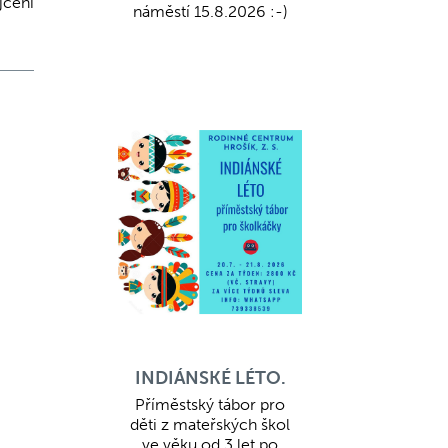
jčení
náměstí 15.8.2026 :-)
INDIÁNSKÉ LÉTO.
Příměstský tábor pro
děti z mateřských škol
ve věku od 3 let po