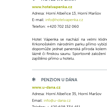
www.hotelvapenka.cz
Adresa: Horní Albeřice 13, Horní Maršov
E-mail:
info@hotelvapenka.cz
Telefon: +420 702 152 060
Hotel Vápenka se nachází na velmi klidn
Krkonošském národním parku přímo vybízí k 
dopomůže jednat panenská příroda kolem v
lázně či finskou saunu. Sportovně založení
zajištěno přímo u hotelu.
PENZION U DÁNA
www.u-dana.cz
Adresa: Horní Albeřice 35, Horní Maršov
Email:
info@u-dana.cz
Telefon: + 420 608 334 451