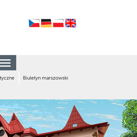
Czech
German
Polish
English
styczne
Biuletyn marszowski