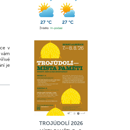
27 °C
27 °C
Źródło:
In-počasí
ace v
i vám
ířivé
ní je
TROJÚDOLÍ 2026