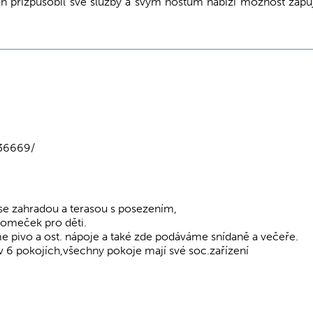
on přizpůsobil své služby a svým hostům nabízí možnost zapů
036669/
 se zahradou a terasou s posezením,
 domeček pro děti.
e pivo a ost. nápoje a také zde podáváme snídaně a večeře.
 6 pokojích,všechny pokoje mají své soc.zařízení