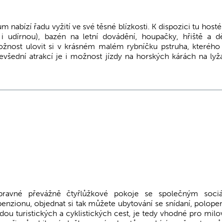
nabízí řadu vyžití ve své těsné blízkosti. K dispozici tu hosté
i udírnou), bazén na letní dovádění, houpačky, hřiště a d
ožnost ulovit si v krásném malém rybníčku pstruha, kteréh
 nevšední atrakcí je i možnost jízdy na horských kárách na lyž
pravné převážně čtyřlůžkové pokoje se společným sociá
penzionu, objednat si tak můžete ubytování se snídaní, polopen
dou turistických a cyklistických cest, je tedy vhodné pro milo