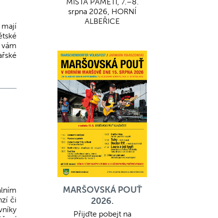
MÍSTA PAMĚTI, 7.–8.
srpna 2026, HORNÍ
ALBEŘICE
 mají
ětské
o vám
ařské
MARŠOVSKÁ POUŤ
lním
zí či
2026.
vníky
Přijďte pobejt na