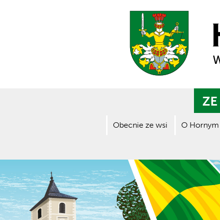
ZE
Obecnie ze wsi
O Hornym 