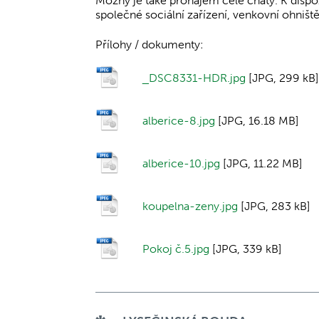
Možný je také pronájem celé chaty. K dispoz
společné sociální zařízení, venkovní ohniště
Přílohy / dokumenty:
_DSC8331-HDR.jpg
[JPG, 299 kB]
alberice-8.jpg
[JPG, 16.18 MB]
alberice-10.jpg
[JPG, 11.22 MB]
koupelna-zeny.jpg
[JPG, 283 kB]
Pokoj č.5.jpg
[JPG, 339 kB]