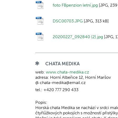
foto FBpenzion letní.jpg
[JPG, 239
DSC00703.JPG
[JPG, 313 kB]
20200227_092840 (2).jpg
[JPG, 1
CHATA MEDIKA
web:
www.chata-medika.cz
adresa: Horní Albeřice 12, Horní Maršov
@ chata-medika@email.cz
tel.: +420 777 290 433
Popis:
Horská chata Medika se nachází v srdci mal
čtyřlůžkových pokojích s možností přistýlky