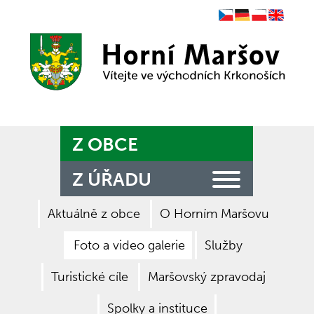
Czech
German
Polish
English
Zpět na titulní stranu
Z OBCE
Z ÚŘADU
Aktuálně z obce
O Horním Maršovu
Foto a video galerie
Služby
Turistické cíle
Maršovský zpravodaj
Spolky a instituce