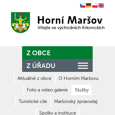
Czech
German
Polish
English
Zpět na titulní stranu
Z OBCE
Z ÚŘADU
Aktuálně z obce
O Horním Maršovu
Foto a video galerie
Služby
Turistické cíle
Maršovský zpravodaj
Spolky a instituce