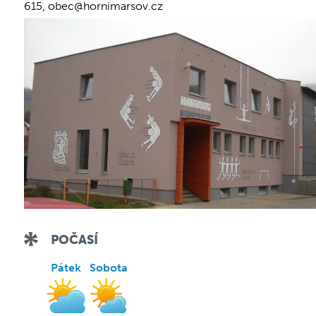
615, obec@hornimarsov.cz
POČASÍ
Pátek
Sobota