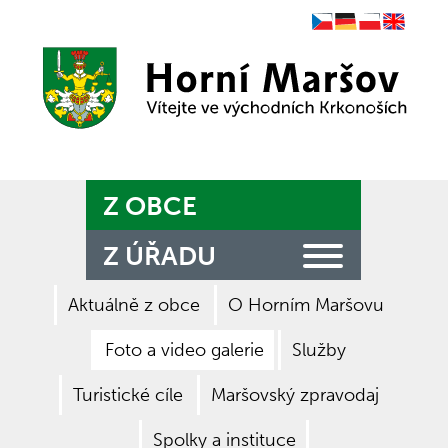
Czech
German
Polish
English
Zpět na titulní stranu
Z OBCE
Z ÚŘADU
Aktuálně z obce
O Horním Maršovu
Foto a video galerie
Služby
Turistické cíle
Maršovský zpravodaj
Spolky a instituce