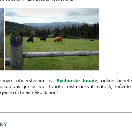
robným občerstvením na
Rýchorské boudě
, odkud budet
okud vás genius loci tohoto místa uchvátí natolik, můžete
 jednu či hned několik nocí.
NNY