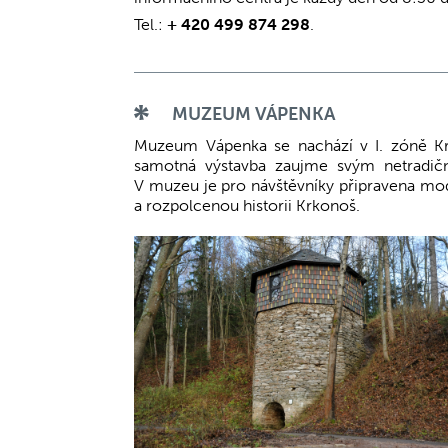
Tel.:
+ 420 499 874 298
.
MUZEUM VÁPENKA
Muzeum Vápenka se nachází v I. zóně Krk
samotná výstavba zaujme svým netradič
V muzeu je pro návštěvníky připravena mode
a rozpolcenou historii Krkonoš.