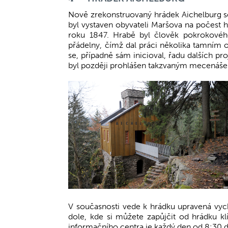
Nově zrekonstruovaný hrádek Aichelburg 
byl vystaven obyvateli Maršova na počest 
roku 1847. Hrabě byl člověk pokrokového
přádelny, čímž dal práci několika tamním o
se, případně sám inicioval, řadu dalších p
byl později prohlášen takzvaným mecenáš
V současnosti vede k hrádku upravená vy
dole, kde si můžete zapůjčit od hrádku kl
informačního centra je každý den od 8:30 