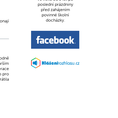
poslední prázdniny
před zahájením
povinné školní
docházky.
onají
vodně
arším
erace
o pro
átila