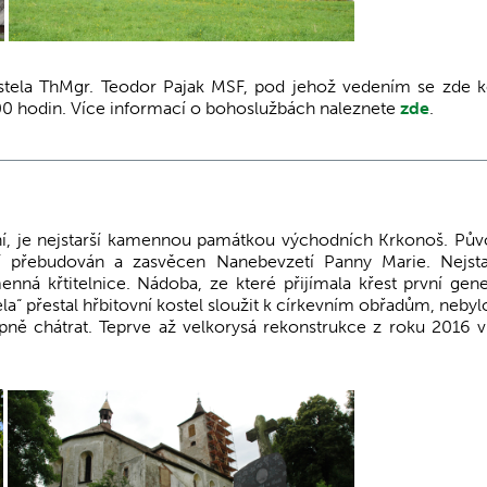
tela ThMgr. Teodor Pajak MSF, pod jehož vedením se zde k
00 hodin. Více informací o bohoslužbách naleznete
zde
.
ovní, je nejstarší kamennou památkou východních Krkonoš. Pů
tí přebudován a zasvěcen Nanebevzetí Panny Marie. Nejst
á křtitelnice. Nádoba, ze které přijímala křest první gen
a“ přestal hřbitovní kostel sloužit k církevním obřadům, nebyl
upně chátrat. Teprve až velkorysá rekonstrukce z roku 2016 vr