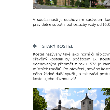
V současnosti je duchovním správcem kos
pravidelné sobotní bohoslužby vždy od 16:
STARÝ KOSTEL
Kostel nazývaný také jako horní či hřbit
dřevěný kostelík byl počátkem 17. stole
dochovaným předmět z roku 1572 je kamenn
místních rodáků. Po otevření „nového kostel
něho žádné další využití, a tak začal post
kostelu jeho dávnou tvář.