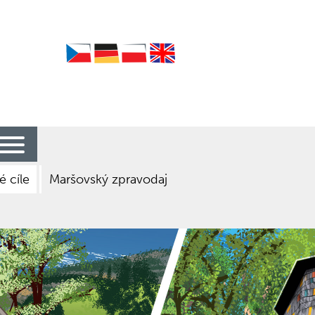
Czech
German
Polish
English
é cíle
Maršovský zpravodaj