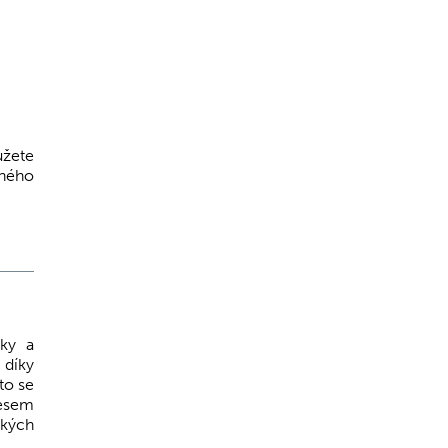
žete
tného
ky a
 díky
to se
lesem
ských