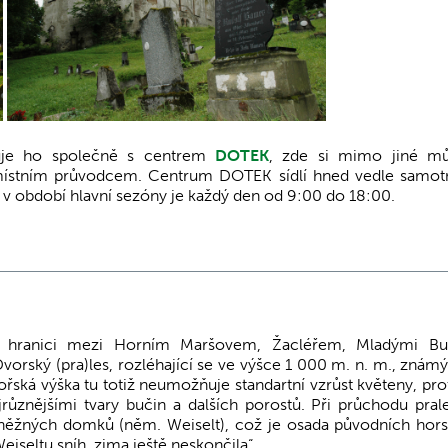
uje ho společně s centrem
DOTEK
, zde si mimo jiné mů
místním průvodcem. Centrum DOTEK sídlí hned vedle samo
a v období hlavní sezóny je každý den od 9:00 do 18:00.
ří hranici mezi Horním Maršovem, Žacléřem, Mladými Bu
rský (pra)les, rozléhající se ve výšce 1 000 m. n. m., známý
ká výška tu totiž neumožňuje standartní vzrůst květeny, pro
různějšími tvary bučin a dalších porostů. Při průchodu pra
u Sněžných domků (něm. Weiselt), což je osada původních hor
iseltu sníh, zima ještě neskončila“.