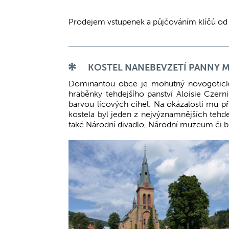
Prodejem vstupenek a půjčováním klíčů od
KOSTEL NANEBEVZETÍ PANNY M
Dominantou obce je mohutný novogotický 
hraběnky tehdejšího panství Aloisie Czern
barvou lícových cihel. Na okázalosti mu p
kostela byl jeden z nejvýznamnějších tehd
také Národní divadlo, Národní muzeum či b