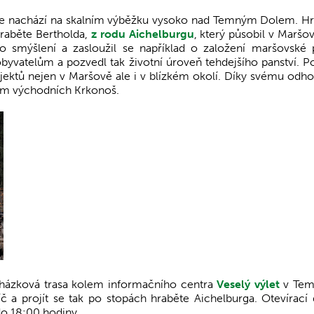
se nachází na skalním výběžku vysoko nad Temným Dolem. H
hraběte Bertholda,
z rodu Aichelburgu
, který působil v Maršo
 smýšlení a zasloužil se například o založení maršovské p
byvatelům a pozvedl tak životní úroveň tehdejšího panství. Po
rojektů nejen v Maršově ale i v blízkém okolí. Díky svému odho
em východních Krkonoš.
cházková trasa kolem informačního centra
Veselý výlet
v Te
íč a projít se tak po stopách hraběte Aichelburga. Otevírací
do 18:00 hodiny.