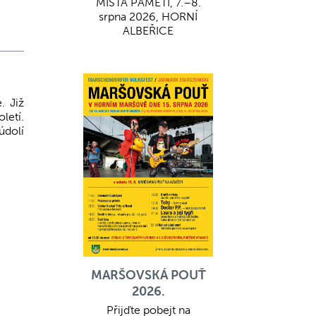
MÍSTA PAMĚTI, 7.–8.
srpna 2026, HORNÍ
ALBEŘICE
. Již
letí.
údolí
MARŠOVSKÁ POUŤ
2026.
Přijďte pobejt na