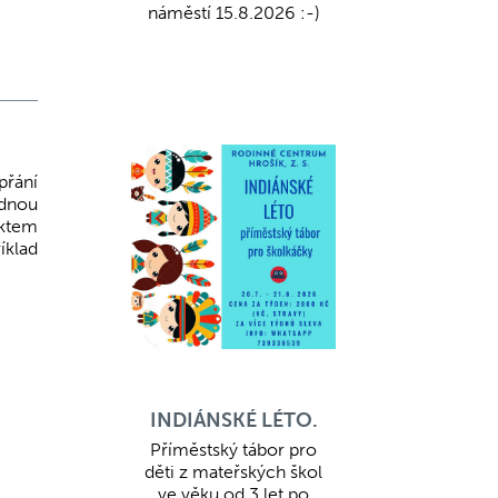
náměstí 15.8.2026 :-)
přání
adnou
ektem
íklad
INDIÁNSKÉ LÉTO.
Příměstský tábor pro
děti z mateřských škol
ve věku od 3 let po