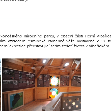
onošského národního parku, v obecní části Horní Albeřice
ním vzhledem osmiboké kamenné věže vystavené v 19 sto
rní expozice představující sedm století života v Albeřickém 