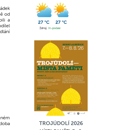
rádek
vě od
ili a
27 °C
27 °C
dílel
Zdroj:
In-počasí
dlání
mném
TROJÚDOLÍ 2026
 doba