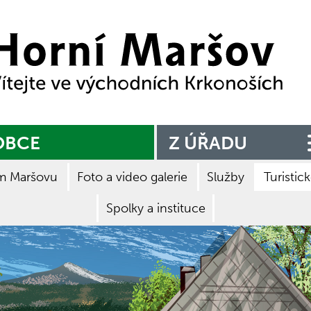
Zpět na titulní stranu
OBCE
Z ÚŘADU
m Maršovu
Foto a video galerie
Služby
Turistick
Spolky a instituce