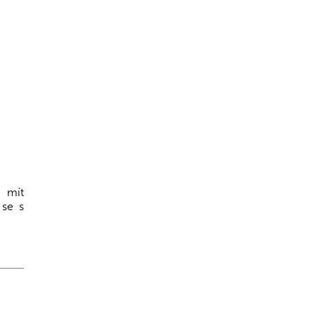
e mít
 se s