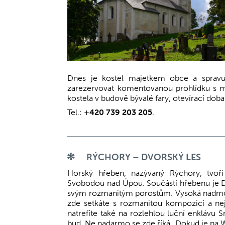
Dnes je kostel majetkem obce a sprav
zarezervovat komentovanou prohlídku s 
kostela v budově bývalé fary, otevírací dob
Tel.: +
420 739 203 205
.
RÝCHORY – DVORSKÝ LES
Horský hřeben, nazývaný Rýchory, tvo
Svobodou nad Úpou. Součástí hřebenu je Dvo
svým rozmanitým porostům. Vysoká nadmořs
zde setkáte s rozmanitou kompozicí a nej
natrefíte také na rozlehlou luční enkláv
bud. Ne nadarmo se zde říká „Dokud je na We