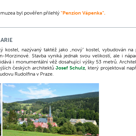
 muzea byl pověřen přilehlý
"Penzion Vápenka".
ARIE
kostel, nazývaný taktéž jako „nový“ kostel, vybudován na 
in-Morzinové. Stavba vyniká jednak svou velikostí, ale i náp
řidává i monumentální věž dosahující výšky 53 metrů. Archit
ejších českých architektů
Josef Schulz
, který projektoval např
udovu Rudolfina v Praze.